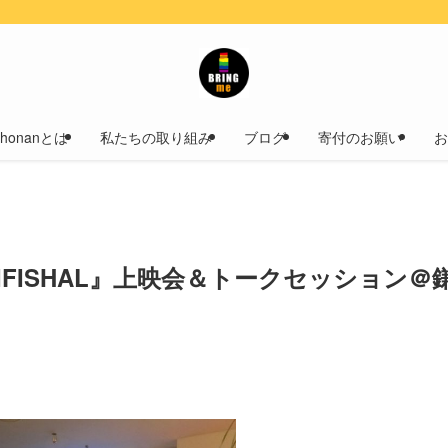
！
 Shonanとは
私たちの取り組み
ブログ
寄付のお願い
お
ARTIFISHAL』上映会＆トークセッション＠