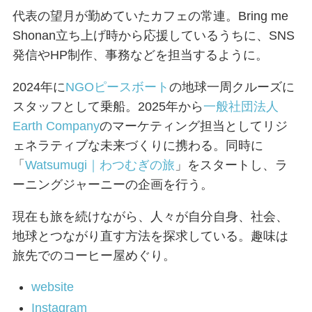
代表の望月が勤めていたカフェの常連。Bring me
Shonan立ち上げ時から応援しているうちに、SNS
発信やHP制作、事務などを担当するように。
2024年に
NGOピースボート
の地球一周クルーズに
スタッフとして乗船。2025年から
一般社団法人
Earth Company
のマーケティング担当としてリジ
ェネラティブな未来づくりに携わる。同時に
「
Watsumugi｜わつむぎの旅
」をスタートし、ラ
ーニングジャーニーの企画を行う。
現在も旅を続けながら、人々が自分自身、社会、
地球とつながり直す方法を探求している。趣味は
旅先でのコーヒー屋めぐり。
website
Instagram