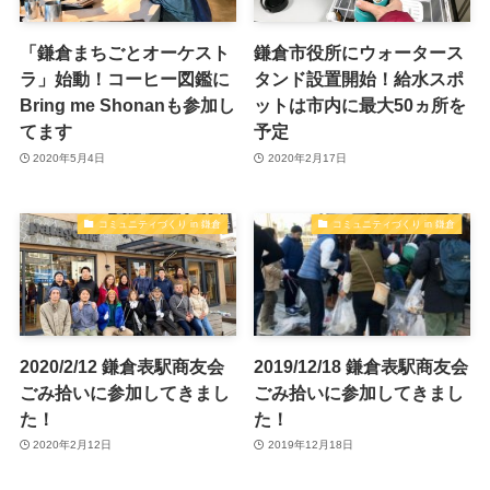
「鎌倉まちごとオーケスト
鎌倉市役所にウォータース
ラ」始動！コーヒー図鑑に
タンド設置開始！給水スポ
Bring me Shonanも参加し
ットは市内に最大50ヵ所を
てます
予定
2020年5月4日
2020年2月17日
コミュニティづくり in 鎌倉
コミュニティづくり in 鎌倉
2020/2/12 鎌倉表駅商友会
2019/12/18 鎌倉表駅商友会
ごみ拾いに参加してきまし
ごみ拾いに参加してきまし
た！
た！
2020年2月12日
2019年12月18日