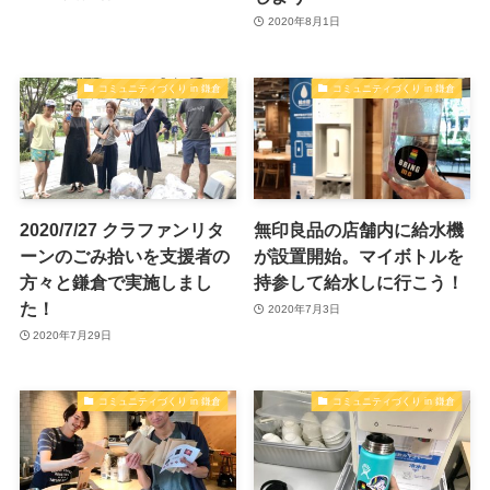
2020年8月1日
コミュニティづくり in 鎌倉
コミュニティづくり in 鎌倉
2020/7/27 クラファンリタ
無印良品の店舗内に給水機
ーンのごみ拾いを支援者の
が設置開始。マイボトルを
方々と鎌倉で実施しまし
持参して給水しに行こう！
た！
2020年7月3日
2020年7月29日
コミュニティづくり in 鎌倉
コミュニティづくり in 鎌倉