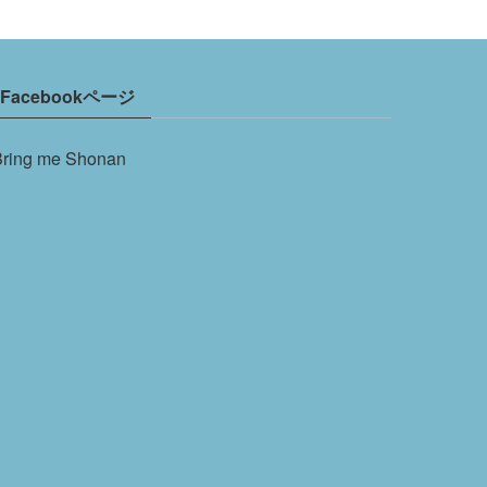
Facebookページ
Bring me Shonan