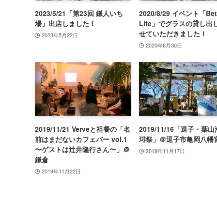
2023/5/21「第23回 鎌人いち
2020/8/29 イベント「Bet
場」出店しました！
Life」でグラスの貸し出
せていただきました！
2023年5月22日
2020年8月30日
2019/11/21 Verveと祖餐の「名
2019/11/16「逗子・葉
前はまだないカフェバー vol.1
琲祭」＠逗子市亀岡八幡
〜ゲストは辻井隆行さん〜」＠
2019年11月17日
鎌倉
2019年11月22日