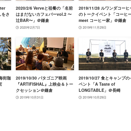
ter
2020/2/6 Verveと祖餐の「名前
2019/11/28 ルワンダコーヒ
しをさ
はまだないカフェバーvol.2 〜
のトークイベント「コーヒ
辻BAR〜」＠鎌倉
meet コーヒー家」＠鎌倉
2020年2月7日
2019年11月29日
山海街珈
2019/10/30 パタゴニア映画
2019/10/27 食とキャンプの
宮
『ARTIFISHAL』上映会＆トー
ベント「A Taste of
クセッション＠鎌倉
LONGTABLE」＠長崎
2019年10月31日
2019年10月29日