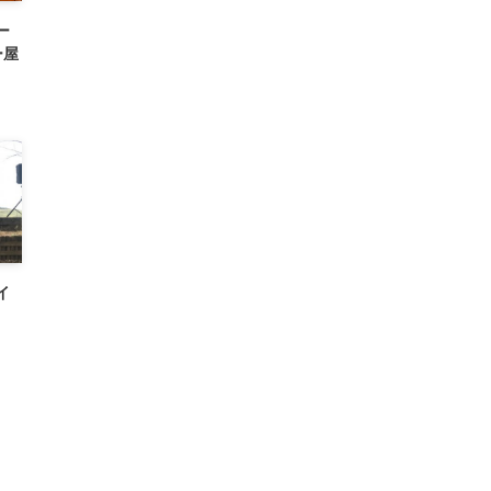
ー
ー屋
イ