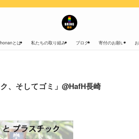
！
 Shonanとは
私たちの取り組み
ブログ
寄付のお願い
お
チック、そしてゴミ」@HafH長崎