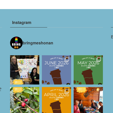
Instagram
bringmeshonan
そ
リ